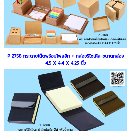
P 2758 กระดาษโน๊ตพร้อมโพสอิท + กล่องรีไซเคิล ขนาดกล่อง
4.5 X 4.4 X 4.25 นิ้ว