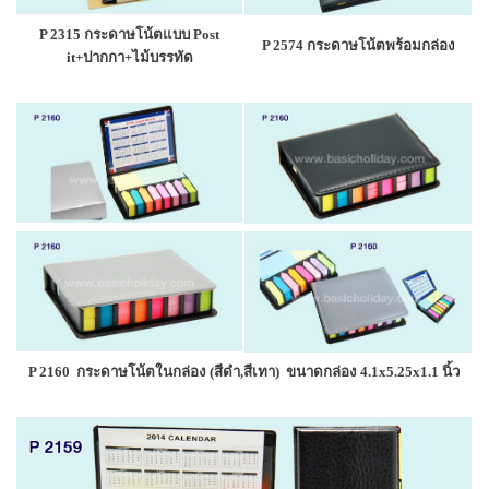
P 2315 กระดาษโน้ตแบบ Post
P 2574 กระดาษโน้ตพร้อมกล่อง
it+ปากกา+ไม้บรรทัด
P 2160 กระดาษโน้ตในกล่อง (สีดำ,สีเทา) ขนาดกล่อง 4.1x5.25x1.1 นิ้ว