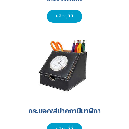
คลิกดูที่นี่
กระบอกใส่ปากกามีนาฬิกา
คลิกดูที่นี่