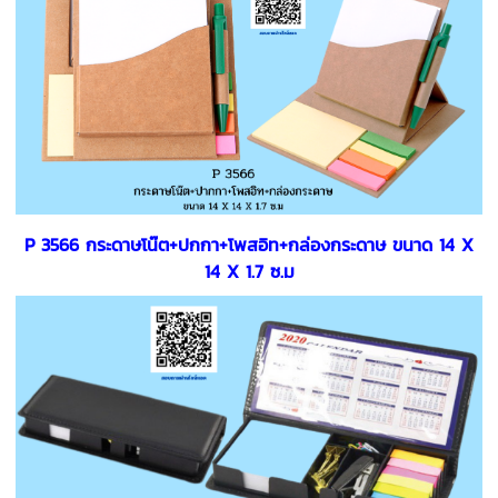
P 3566 กระดาษโน๊ต+ปกกา+โพสอิท+กล่องกระดาษ ขนาด 14 X
14 X 1.7 ซ.ม