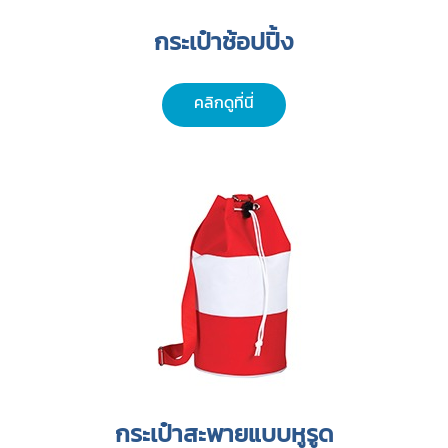
กระเป๋าช้อปปิ้ง
คลิกดูที่นี่
กระเป๋าสะพายแบบหูรูด