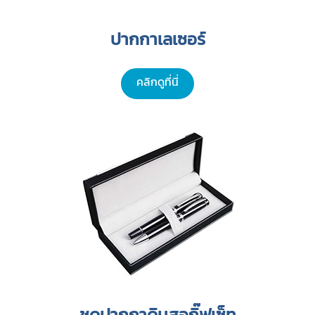
ปากกาเลเซอร์
คลิกดูที่นี่
ชุดปากกาดินสอกิ๊ฟเซ็ท