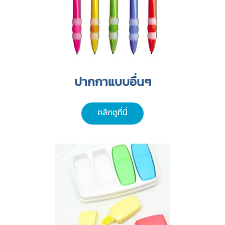
ปากกาแบบอื่นๆ
คลิกดูที่นี่