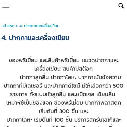
หน้าแรก
>
4. ปากกาและเครื่องเขียน
4. ปากกาและเครื่องเขียน
ของพรีเมี่ยม และสินค้าพรีเมี่ยม หมวดปากกาและ
เครื่องเขียน สินค้ามีสต๊อก
ปากกาลูกลื่น ปากกาโลหะ ปากกาเน้นข้อความ
ปากกาที่มีเลเซอร์ และปากกาดีไซน์ มีให้เลือกกว่า 500
รายการ ทั้งแบบหัวลูกลื่น และหมึกเจล เขียนลื่น
เหมาะใช้เป็นของแจก ของพรีเมี่ยม ปากกาพลาสติก
เริ่มต้นที่ 300 ชิ้น และ
ปากกาโลหะ เริ่มต้นที่ 100 ชิ้น บริการสกรีนโลโก้และ