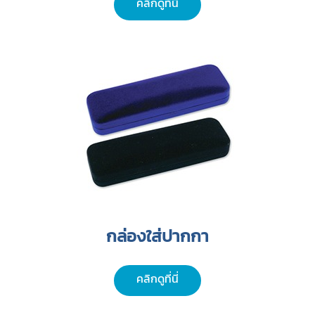
คลิกดูที่นี่
กล่องใส่ปากกา
คลิกดูที่นี่