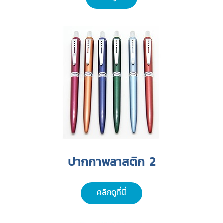
ปากกาพลาสติก 2
คลิกดูที่นี่