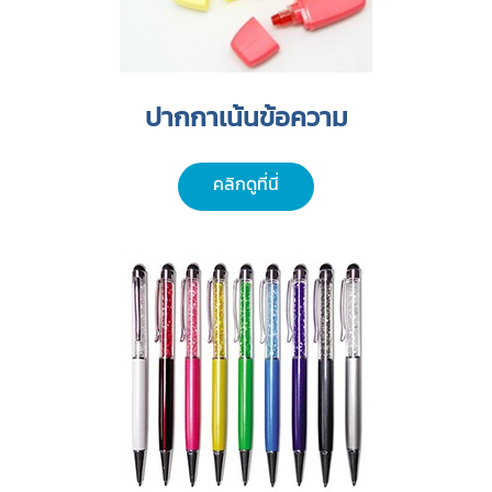
ปากกาเน้นข้อความ
คลิกดูที่นี่