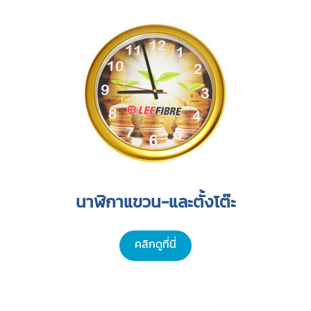
นาฬิกาแขวน-และตั้งโต๊ะ
คลิกดูที่นี่