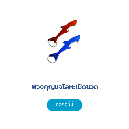
พวงกุญแจโลหะเปิดขวด
คลิกดูที่นี่