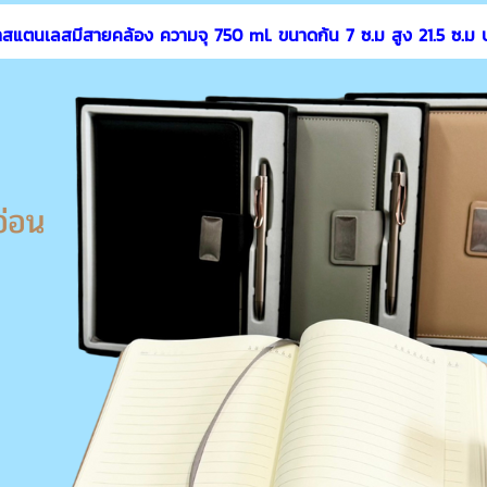
ำสแตนเลสมีสายคล้อง ความจุ 750 ml. ขนาดก้น 7 ซ.ม สูง 21.5 ซ.ม