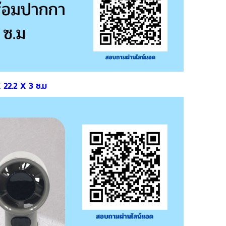
 22.2 X 3 ซ.ม