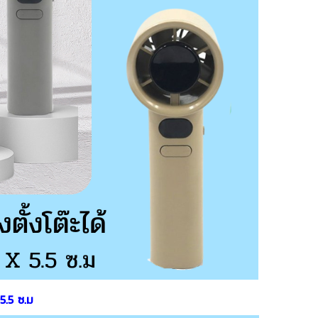
5.5 ซ.ม