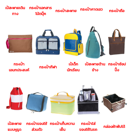
เป้สะพายเดิน
กระเป๋าเอกสาร
กระเป๋าคาดเอว
กระเป๋าสะพาย
กระเป๋าถือ
ทาง
โน้ตบุ๊ค
กระเป๋า
เป้เด็ก
เป้สะพายด้าน
กระเป๋าช้อป
กระเป๋ากีฬา
เอนกประสงค์
นักเรียน
ข้าง
ปิ้ง
เป้สะพาย
กระเป๋าของใช้
กระเป๋าเก็บความ
กระเป๋าใส่
กล่องผ้าพับได้
แบบหูรูด
ส่วนตัว
เย็น
ของใช้ในรถ