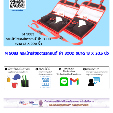
M 5083 กระเป๋าใส่ของในรถยนต์ ผ้า 300D ขนาด 13 X 20.5 นิ้ว