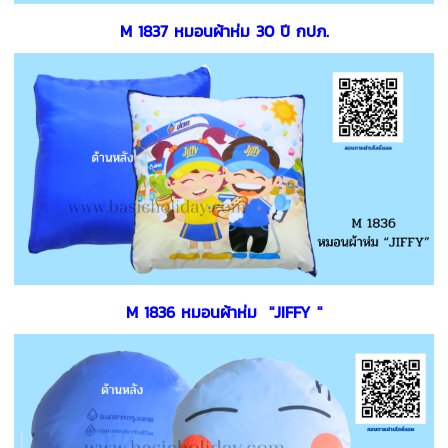
M 1837 หมอนผ้าห่ม 30 ปี กปภ.
M 1836 หมอนผ้าห่ม "JIFFY "