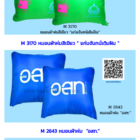
M 3170 หมอนผ้าห่มสีเขียว " แก่นจันทน์เติมฝัน "
M 2643 หมอนผ้าห่ม "อสท."