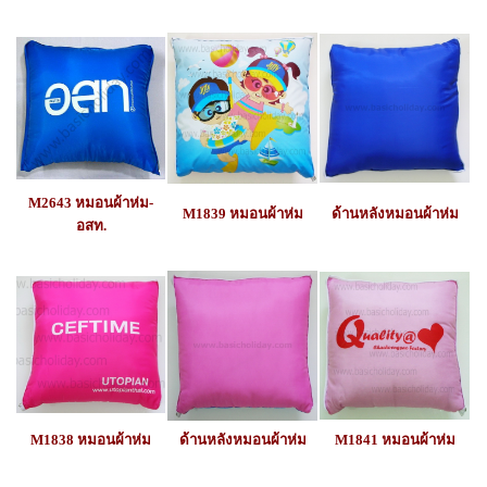
M2643 หมอนผ้าห่ม-
M1839 หมอนผ้าห่ม
ด้านหลังหมอนผ้าห่ม
อสท.
M1838 หมอนผ้าห่ม
ด้านหลังหมอนผ้าห่ม
M1841 หมอนผ้าห่ม