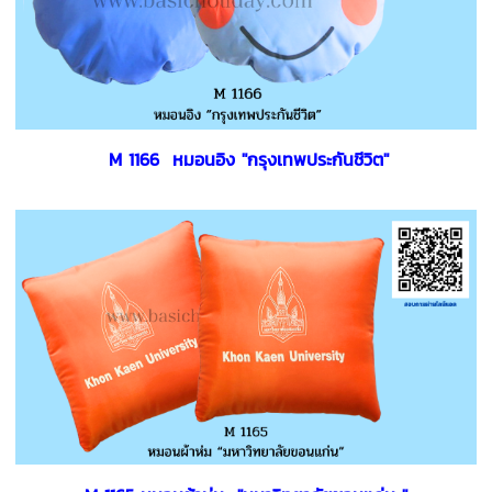
M 1166 หมอนอิง "กรุงเทพประกันชีวิต"