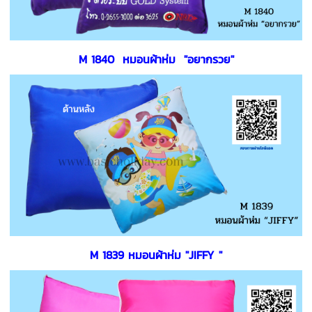
M 1840 หมอนผ้าห่ม "อยากรวย"
M 1839 หมอนผ้าห่ม "JIFFY "