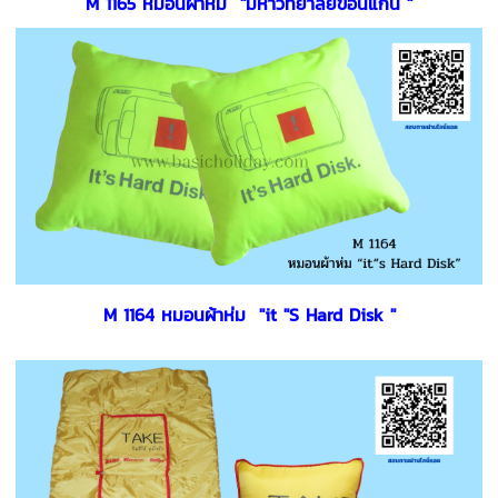
M 1165 หมอนผ้าห่ม "มหาวิทยาลัยขอนแก่น "
M 1164 หมอนผ้าห่ม "it "S Hard Disk "