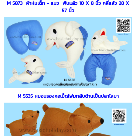
M 5873 ผ้าห่มเด็ก - แมว พับแล้ว 10 X 8 นิ้ว คลี่แล้ว 28 X
57 นิ้ว
M 5535 หมอนรองคอเม็ดโฟมกลับด้านเป็นปลาโลมา