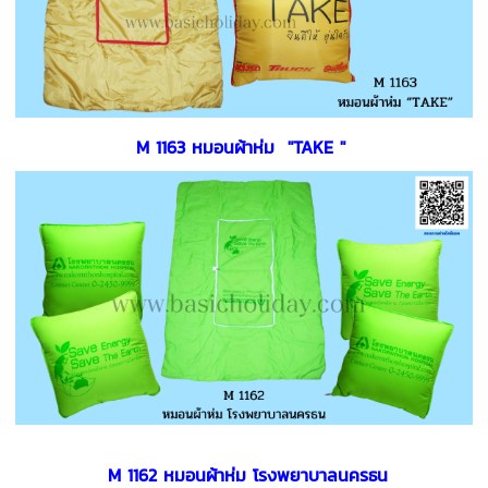
M 1163 หมอนผ้าห่ม "TAKE "
M 1162 หมอนผ้าห่ม โรงพยาบาลนครธน