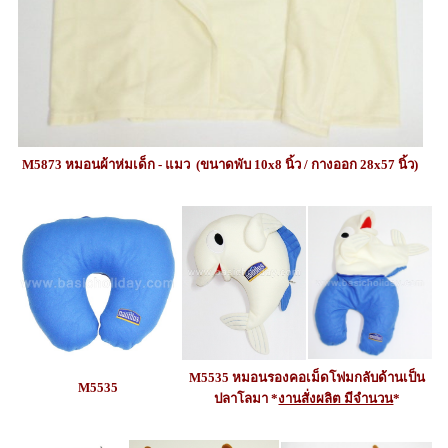
M5873 หมอนผ้าห่มเด็ก - แมว (ขนาดพับ 10x8 นิ้ว / กางออก 28x57 นิ้ว)
M5535 หมอนรองคอเม็ดโฟมกลับด้านเป็น
M5535
ปลาโลมา
*
งานสั่งผลิต มีจำนวน
*