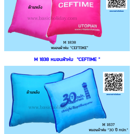
M 1838 หมอนผ้าห่ม "CEFTIME "