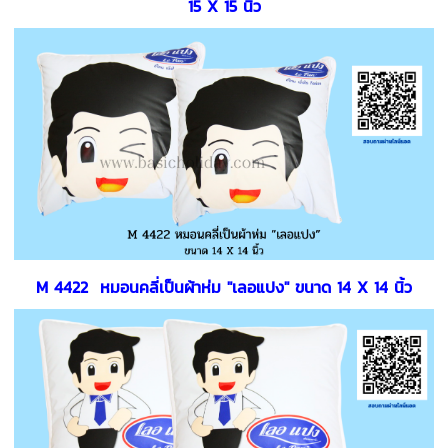
15 X 15 นิ้ว
M 4422 หมอนคลี่เป็นผ้าห่ม "เลอแปง" ขนาด 14 X 14 นิ้ว