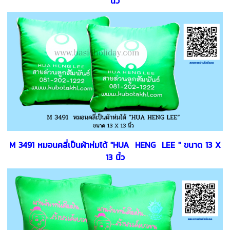
นิ้ว
M 3491 หมอนคลี่เป็นผ้าห่มได้ "HUA HENG LEE " ขนาด 13 X
13 นิ้ว