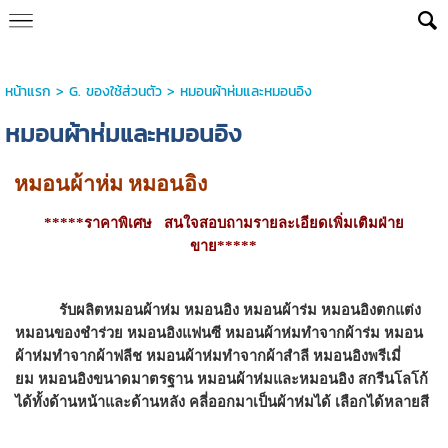
หน้าแรก
>
G. ของใช้ส่วนตัว
>
หมอนผ้าห่มและหมอนอิง
หมอนผ้าห่มและหมอนอิง
หมอนผ้าห่ม หมอนอิง
*****ราคาพิเศษ สนใจสอบถามรายละเอียดเพิ่มเติมฝ่าย
ขาย*****
รับผลิตหมอนผ้าห่ม หมอนอิง หมอนผ้าร่ม หมอนอิงตกแต่ง
หมอนของชำร่วย หมอนอิงแฟนซี
หมอนผ้าห่มทำจากผ้าร่ม หมอน
ผ้าห่มทำจากผ้าฟลีช หมอนผ้าห่มทำจากผ้าสำลี หมอนอิงพรีเมี่
ยม
หมอนอิงขนาดมาตรฐาน หมอนผ้าห่มและหมอนอิง สกรีนโลโก้
ได้ทั้งด้านหน้าและด้านหลัง คลี่ออก
มาเป็นผ้าห่มได้ เลือกได้หลายสี