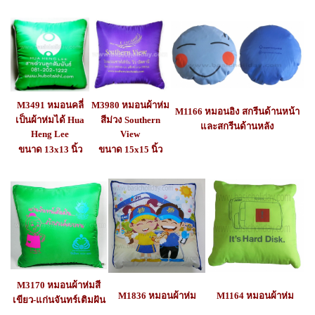
M3491 หมอนคลี่
M3980 หมอนผ้าห่ม
M1166 หมอนอิง สกรีนด้านหน้า
เป็นผ้าห่มได้ Hua
สีม่วง
Southern
และสกรีนด้านหลัง
Heng Lee
View
ขนาด 13x13 นิ้ว
ขนาด 15x15 นิ้ว
M3170 หมอนผ้าห่มสี
M1836 หมอนผ้าห่ม
M1164 หมอนผ้าห่ม
เขียว-แก่นจันทร์เติมฝัน