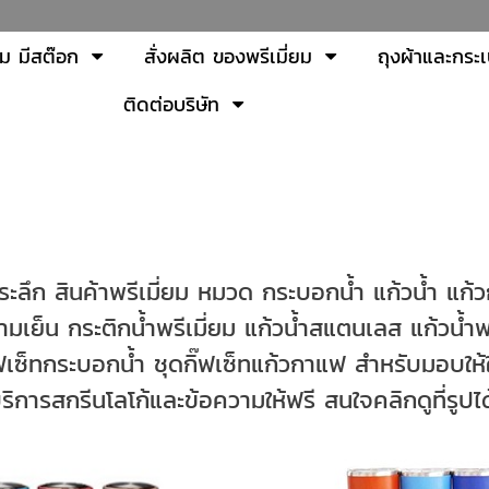
ยม มีสต๊อก
สั่งผลิต ของพรีเมี่ยม
ถุงผ้าและกระเ
ติดต่อบริษัท
่ระลึก สินค้าพรีเมี่ยม หมวด กระบอกน้ำ แก้วน้ำ แก้
 กระติกน้ำพรีเมี่ยม แก้วน้ำสแตนเลส แก้วน้ำพล
ฟเซ็ทกระบอกน้ำ ชุดกิ๊ฟเซ็ทแก้วกาแฟ สำหรับมอบให้ใ
บริการสกรีนโลโก้และข้อความให้ฟรี สนใจคลิกดูที่รูปได