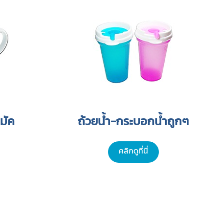
มัค
ถ้วยน้ำ-กระบอกน้ำถูกๆ
คลิกดูที่นี่