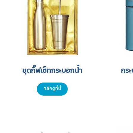
ชุดกิ๊ฟเซ็ทกระบอกน้ำ
กระ
คลิกดูที่นี่