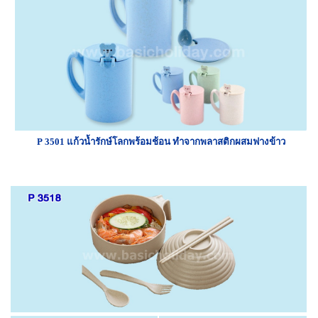
P 3501 แก้วน้ำรักษ์โลกพร้อมช้อน ทำจากพลาสติกผสมฟางข้าว