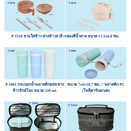
P 3518 ชามใส่ข้าว ฟางข้าวสาลี+กล่องสีน้ำตาล ขนาด 15.5x6.8 ซม.
P 3461
กระบอกน้ำพลาสติกผสมฟาง
ขนาด
7x6x16.7 ซม. //
พลาสติก PC
ข้าวรักษ์โลก ขนาด 330 ml.
(โพลีคาร์บอเนต)