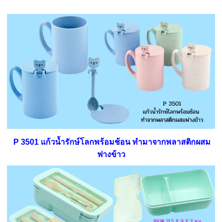
P 3501 แก้วน้ำรักษ์โลกพร้อมช้อน ทำมาจากพลาสติกผสม
ฟางข้าว