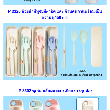
P 3326 ถ้วยน้ำมีหูจับมีฝาปิด และ ก้านคนกาแฟร้อน-เย็น
ความจุ 450 ml.
P 3302 ชุดข้อมส้อมและตะเกียบ บรรจุกล่อง