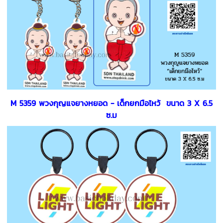
M 5359 พวงกุญแจยางหยอด - เด็กยกมือไหว้ ขนาด 3 X 6.5
ซ.ม