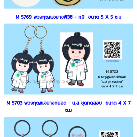
M 5769 พวงกุญแจยางพีวีซี - หมี ขนาด 5 X 5 ซ.ม
M 5703 พวงกุญแจยางหยอด - น.ส ชุดทดสอบ ขนาด 4 X 7
ซ.ม