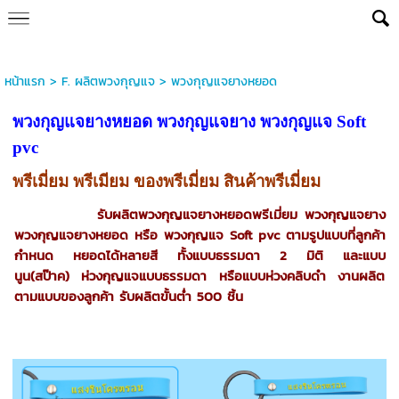
หน้าแรก
>
F. ผลิตพวงกุญแจ
>
พวงกุญแจยางหยอด
พวงกุญแจยางหยอด พวงกุญแจยาง พวงกุญแจ Soft
pvc
พรีเมี่ยม พรีเมียม ของพรีเมี่ยม สินค้าพรีเมี่ยม
รับผลิตพวงกุญแจยางหยอดพรีเมี่ยม พวงกุญแจยาง
พวงกุญแจยางหยอด หรือ พวงกุญแจ Soft pvc ตามรูปแบบที่ลูกค้า
กำหนด หยอดได้หลายสี ทั้งแบบธรรมดา 2 มิติ
และ
แบบ
นูน(สป๊าค) ห่วงกุญแจแบบธรรมดา หรือแบบห่วงคลิบดำ งานผลิต
ตามแบบของลูกค้า รับผลิตขั้นต่ำ 500 ชิ้น