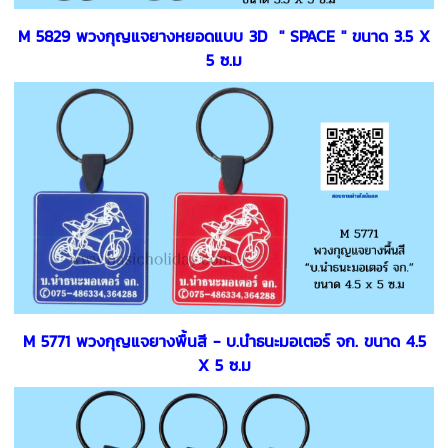
M 5829 พวงกุญแจยางหยอดแบบ 3D " SPACE " ขนาด 3.5 X
5 ซ.ม
M 5771 พวงกุญแจยางพื้นสี - บ.นำธนะมอเตอร์ จก. ขนาด 4.5
X 5 ซ.ม