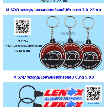
M 6749 พวงกุญแจยางหยอดห่วงคลิปดำ ขนาด 7 X 2.5 ซ.ม
M 6747 พวงกุญแจยางหยอดทรงกลม ขนาด 5 ซ.ม