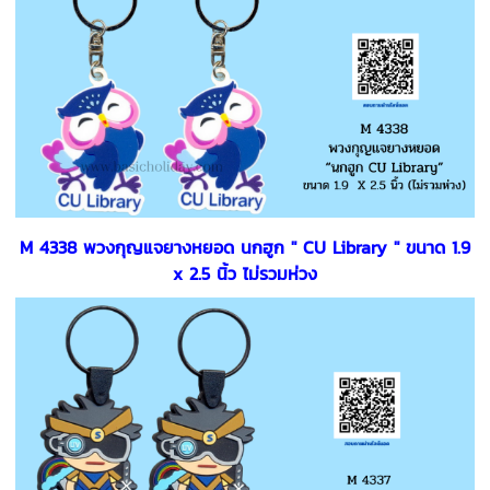
M 4338 พวงกุญแจยางหยอด นกฮูก " CU Library " ขนาด 1.9
x 2.5 นิ้ว ไม่รวมห่วง