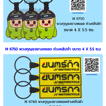
M 6750 พวงกุญแจยางหยอด ห่วงคลิปดำ ขนาด 4 X 5.5 ซ.ม