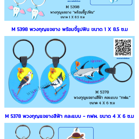
M 5398 พวงกุญแจยาง พร้อมจี้รูปฟัน ขนาด 1 X 8.5 ซ.ม
M 5378 พวงกุญแจยางสีฟ้า คละแบบ - กฟผ. ขนาด 4 X 6 ซ.ม