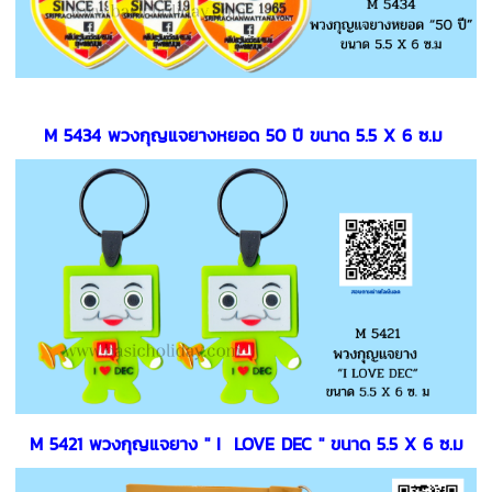
M 5434 พวงกุญแจยางหยอด 50 ปี ขนาด 5.5 X 6 ซ.ม
M 5421 พวงกุญแจยาง " I LOVE DEC " ขนาด 5.5 X 6 ซ.ม