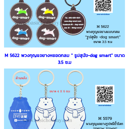
M 5622 พวงกุญแจยางหยอดกลม " รูปสุนัข-dog smart" ขนาด
3.5 ซ.ม