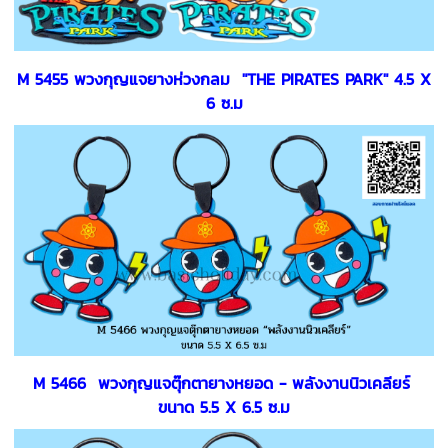
M 5455 พวงกุญแจยางห่วงกลม "THE PIRATES PARK" 4.5 X
6 ซ.ม
M 5466 พวงกุญแจตุ๊กตายางหยอด - พลังงานนิวเคลียร์
ขนาด 5.5 X 6.5 ซ.ม