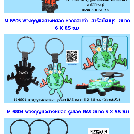
M 6805 พวงกุญแจยางหยอด ห่วงคลิปดำ ฮาร์ลีย์ธนบุรี ขนาด
6 X 6.5 ซ.ม
M 6804 พวงกุญแจยางหยอด รูปโลก BAS ขนาด 5 X 5.5 ซ.ม